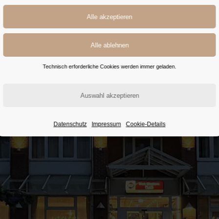
MANNHEIM
DEFY THE ORDINARY
Technisch erforderliche Cookies werden immer geladen.
ZIMMER
ANGEBOTE
Datenschutz
Impressum
Cookie-Details