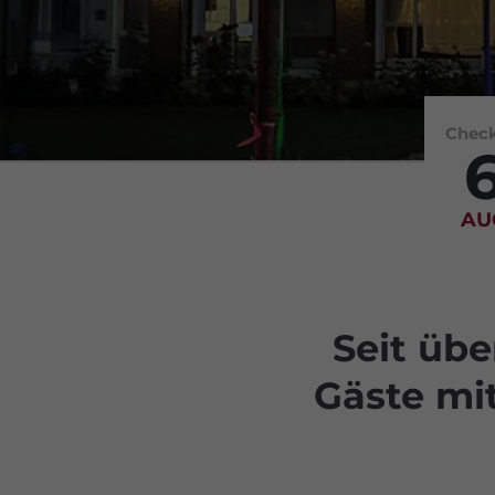
Check
AU
Seit üb
Gäste mi