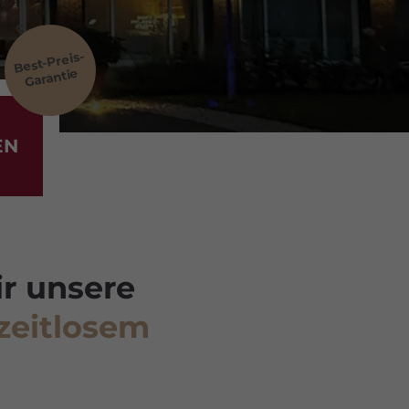
Best-Preis-
Garantie
EN
r unsere
zeitlosem