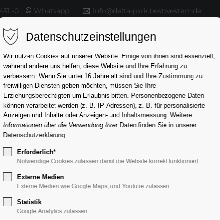
451 -0
Whatsapp
info@delta-park.bestwestern.de
Datenschutzeinstellungen
Wir nutzen Cookies auf unserer Website. Einige von ihnen sind essenziell,
während andere uns helfen, diese Website und Ihre Erfahrung zu
verbessern.
Wenn Sie unter 16 Jahre alt sind und Ihre Zustimmung zu
freiwilligen Diensten geben möchten, müssen Sie Ihre
Erziehungsberechtigten um Erlaubnis bitten.
Personenbezogene Daten
können verarbeitet werden (z. B. IP-Adressen), z. B. für personalisierte
Anzeigen und Inhalte oder Anzeigen- und Inhaltsmessung.
Weitere
Informationen über die Verwendung Ihrer Daten finden Sie in unserer
Datenschutzerklärung
.
Erforderlich*
Notwendige Cookies zulassen damit die Website korrekt funktioniert
Externe Medien
TA PARK H
Externe Medien wie Google Maps, und Youtube zulassen
Statistik
Google Analytics zulassen