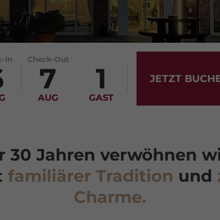
-In
Check-Out
6
7
1
JETZT BUCH
G
AUG
GAST
er 30 Jahren verwöhnen wi
t
familiärer Tradition
und
Charme.