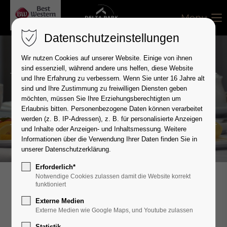
Menu
Datenschutzeinstellungen
Wir nutzen Cookies auf unserer Website. Einige von ihnen
sind essenziell, während andere uns helfen, diese Website
und Ihre Erfahrung zu verbessern.
Wenn Sie unter 16 Jahre alt
sind und Ihre Zustimmung zu freiwilligen Diensten geben
Frühstück
möchten, müssen Sie Ihre Erziehungsberechtigten um
Erlaubnis bitten.
Personenbezogene Daten können verarbeitet
werden (z. B. IP-Adressen), z. B. für personalisierte Anzeigen
und Inhalte oder Anzeigen- und Inhaltsmessung.
Weitere
Informationen über die Verwendung Ihrer Daten finden Sie in
unserer
Datenschutzerklärung
.
Erforderlich*
Notwendige Cookies zulassen damit die Website korrekt
funktioniert
Starten Sie Ihren Tag mit einem
Externe Medien
reichhaltigen Frühstücksbuffet im Best
Externe Medien wie Google Maps, und Youtube zulassen
Western Plus Delta Park Hotel.
Statistik